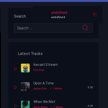
Search
Latest Tracks
Icecast Stream
Foe Doe
Upon A Time
3:00
Asma Doe
1 More
When We Met
4:09
Asrar Khan
1 More