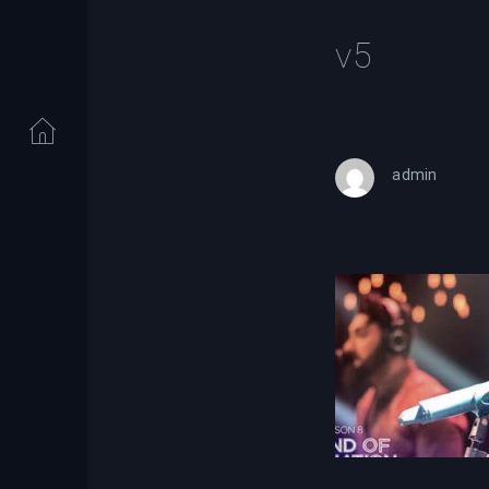
v5
admin