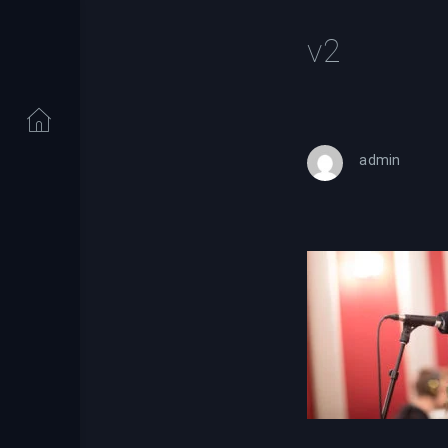
v2
admin