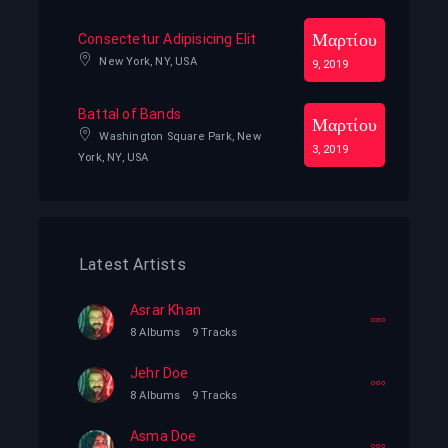
Μαρτίου
Consectetur Adipisicing Elit
New York, NY, USA
9, 2019
Battal of Bands
Μαρτίου
Washington Square Park, New
3, 2019
York, NY, USA
Latest Artists
Asrar Khan
8 Albums
9 Tracks
Jehr Doe
8 Albums
9 Tracks
Asma Doe