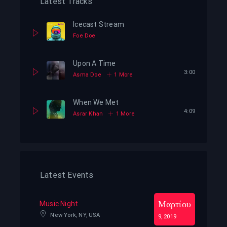
Latest Tracks
Icecast Stream
Foe Doe
Upon A Time
3:00
Asma Doe
1 More
When We Met
4:09
Asrar Khan
1 More
Latest Events
Μαρτίου
Music Night
New York, NY, USA
9, 2019