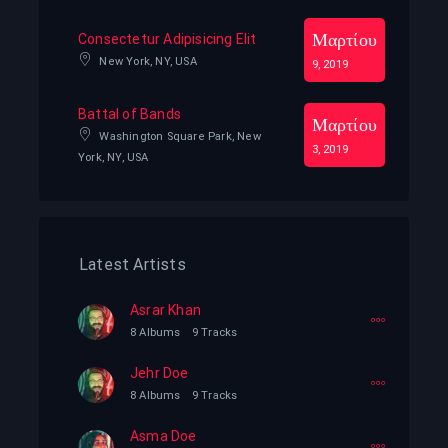
Μαρτίου
Consectetur Adipisicing Elit
New York, NY, USA
9, 2019
Battal of Bands
Μαρτίου
Washington Square Park, New
3, 2019
York, NY, USA
Latest Artists
Asrar Khan
8 Albums
9 Tracks
Jehr Doe
8 Albums
9 Tracks
Asma Doe