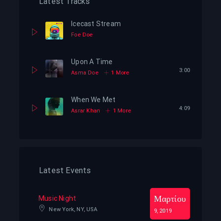
Latest Tracks
Icecast Stream
Foe Doe
Upon A Time
3:00
Asma Doe
1 More
When We Met
4:09
Asrar Khan
1 More
Latest Events
Μαρτίου
Music Night
New York, NY, USA
9, 2019