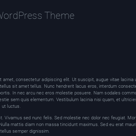
WordPress Theme
amet, consectetur adipiscing elit. Ut suscipit, augue vitae lacinia ul
 tellus sit amet tellus. Nunc hendrerit lacus eros, interdum consec
ortis. In nec arcu nec eros molestie posuere. Nam sodales commod
estie sem quis elementum. Vestibulum lacinia nisi quam, et ultricie
 ut luctus.
st. Vivamus sed nunc felis. Sed molestie nec dolor nec feugiat. Mor
. Nulla mattis diam non massa tincidunt maximus. Sed eu erat ma
 tellus semper dignissim.